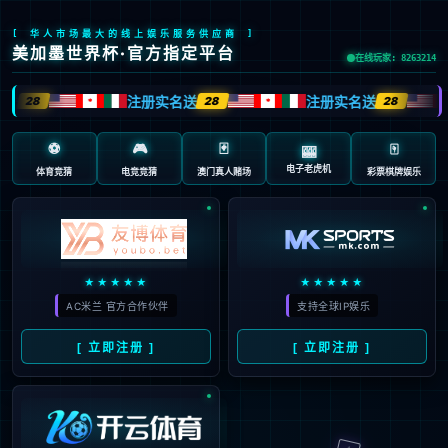

首页

智慧生活
一灯一世界

智慧管理
艾弗森贝博护眼
数字教育

创新科技
研发创新

关于艾弗森贝博
公司介绍

新闻资讯
联系我们
文化理念