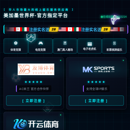

首页

智慧生活
一灯一世界

智慧管理
艾弗森贝博护眼
数字教育

创新科技
研发创新

关于艾弗森贝博
公司介绍

新闻资讯
联系我们
文化理念