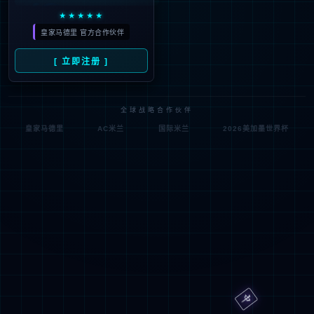
公司动态
地址：厦门市湖里区枋湖北二路1511-1515号

公司实力
服务支持
邮编：361006
媒体报道
社会责任
电话：86-592-3699999
服务政策

投资者关系
热线：400-666-1888
联系我们
邮箱：ileedarson@leedarson.com（品牌招商）
行情动态

人才招聘
公司公告
人才理念

公司治理
了解更多
信息公开及投资者保护
旗下品牌
互动交流
返回首页
联系方式
返回首页

法律声明
|